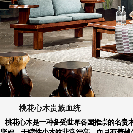
品味发
我们给每一个家赋予它
We give each have its unique m
桃花心木贵族血统
​
桃花心木是一种备受世界各国推
崇的名贵
坚硬，干缩性小木纹非常漂亮，而且有着越