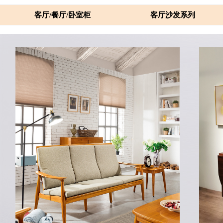
客厅/餐厅/卧室柜
客厅沙发系列